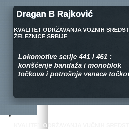
Dragan B Rajković
KVALITET ODRŽAVANJA VOZNIH SREDS
ŽELEZNICE SRBIJE
Lokomotive serije 441 i 461 :
korišćenje bandaža i monoblok
točkova i potrošnja venaca točko
KVALITET ODRŽAVANJA VUČNIH SREDS