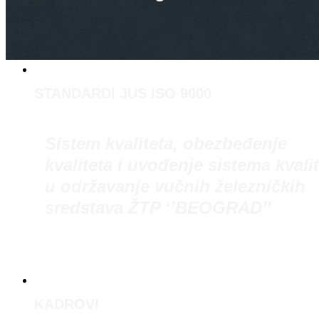
STANDARDI JUS ISO 9000
Sistem kvaliteta, obezbeđenje
kvaliteta i uvođenje sistema kvali
u održavanje vučnih železničkih
sredstava ŽTP ‘’BEOGRAD’’
KADROVI