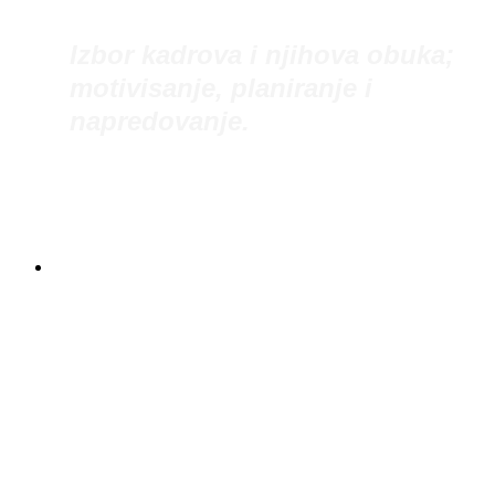
Izbor kadrova i njihova obuka;
motivisanje, planiranje i
napredovanje.