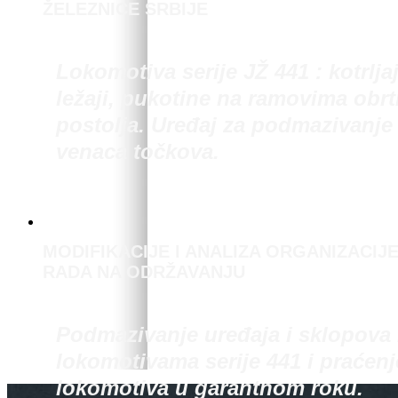
ŽELEZNICE SRBIJE
Lokomotiva serije JŽ 441 : kotrlja
ležaji, pukotine na ramovima obrt
postolja. Uređaj za podmazivanje
venaca točkova.
MODIFIKACIJE I ANALIZA ORGANIZACIJ
RADA NA ODRŽAVANJU
Podmazivanje uređaja i sklopova
lokomotivama serije 441 i praćenj
lokomotiva u garantnom roku.